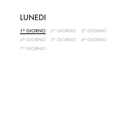
LUNEDI
1º GIORNO
2º GIORNO
3º GIORNO
4º GIORNO
5º GIORNO
6º GIORNO
7º GIORNO
Download Flyer
LEVADAS